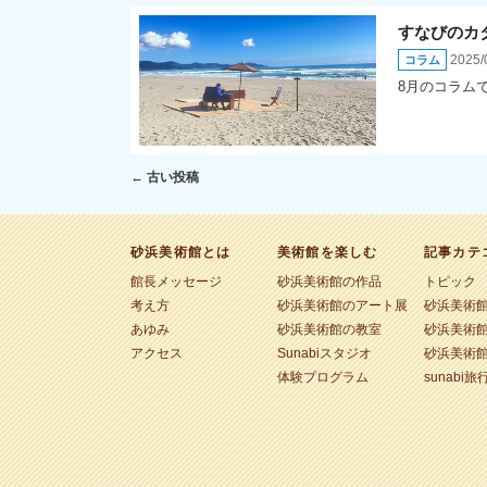
すなびのカ
2025/
コラム
8月のコラム
投稿ナビゲーション
←
古い投稿
砂浜美術館とは
美術館を楽しむ
記事カテ
館長メッセージ
砂浜美術館の作品
トピック
考え方
砂浜美術館のアート展
砂浜美術
あゆみ
砂浜美術館の教室
砂浜美術
アクセス
Sunabiスタジオ
砂浜美術
体験プログラム
sunabi旅