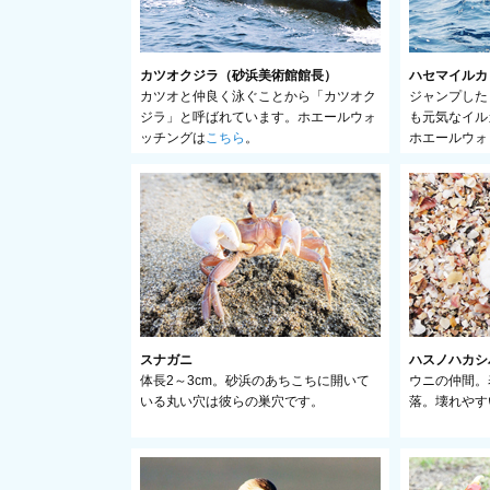
カツオクジラ（砂浜美術館館長）
ハセマイルカ
カツオと仲良く泳ぐことから「カツオク
ジャンプした
ジラ」と呼ばれています。ホエールウォ
も元気なイル
ッチングは
こちら
。
ホエールウォ
スナガニ
ハスノハカシ
体長2～3cm。砂浜のあちこちに開いて
ウニの仲間。
いる丸い穴は彼らの巣穴です。
落。壊れやす