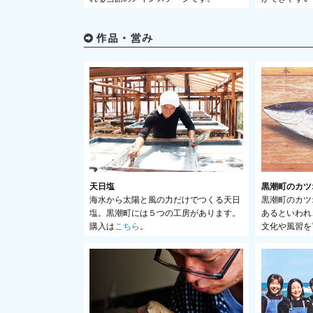
天日塩
黒潮町のカツ
海水から太陽と風の力だけでつくる天日
黒潮町のカツ
塩。黒潮町には５つの工房があります。
あるといわれ
購入は
こちら
。
文化や風習を