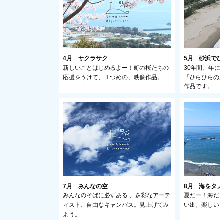
4月 サクラサク
5月 砂浜で
新しいことはじめるよー！町の桜たちの
30年間、年
応援をうけて、１つめの、映像作品。
「ひらひらの
作品です。
7月 みんなの空
8月 海をタ
みんなのそばに必ずある 、多彩なアーテ
夏だー！海だ
ィスト。自由なキャンバス。見上げてみ
い出。楽しい
よう。