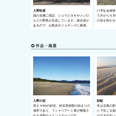
入野松原
ハマヒルガオ
国の名勝に指定、ジョウビタキやメジロ
５月から６月
などの野鳥が生息しています。遊歩道が
の花を咲かせ
あるので、お散歩やジョギングに最適。
入野の浜
砂紋
長さ４kmの砂浜。砂浜美術館の始まりの
冬は北風の影
場所であり、Ｔシャツアート展が開催さ
とで生じる規
れる当館のメインステージです。
ができやすい