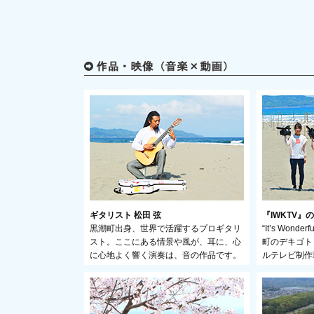
ギタリスト 松田 弦
『IWKTV』
黒潮町出身、世界で活躍するプロギタリ
“It’s Wonderf
スト。ここにある情景や風が、耳に、心
町のデキゴト
に心地よく響く演奏は、音の作品です。
ルテレビ制作