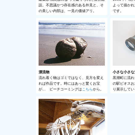
設。不思議かつ存在感のある外見と、そ
よって描かれ
の美しい内部は、一見の価値アリ。
です。
漂流物
小さな小さな
流れ着く物はゴミではなく、見方を変え
黒潮町に流れ
れば作品です。時にはあっと驚くお宝
の駅ビオスお
が… ビーチコーミングは
こちら
から。
り展示してい