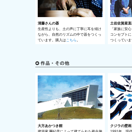
清藤さんの器
土佐佐賀産直
生産性よりも、土の声に丁寧に耳を傾け
「家族に安心
ながら、自然のリズムの中で器をつくっ
コンセプトに
ています。購入は
こちら
。
つくっていま
大方あかつき館
クジラの壁画
建築家 團紀彦によって建てられた複合施
1991年、