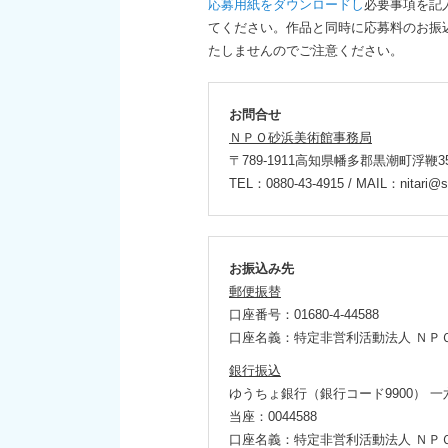
応募用紙をダウンロードし
必要事項を記
てください。作品と同時に応募料のお振
たしませんのでご注意ください。
お問合せ
ＮＰＯ砂浜美術館事務局
〒789-1911高知県幡多郡黒潮町浮鞭35
TEL：0880-43-4915 / MAIL：nitari@s
お振込み先
郵便振替
口座番号：01680-4-44588
口座名義：特定非営利活動法人 ＮＰ
銀行振込
ゆうちょ銀行（銀行コード9900） 一
当座：0044588
口座名義：特定非営利活動法人 ＮＰ