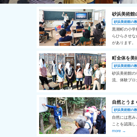
砂浜美術館
砂浜美術館の
黒潮町の小学
らひらさせな
があります。
町全体を美
砂浜美術館の
砂浜美術館の
流、体験プロ
自然とうま
砂浜美術館の
自然には恵み
ことを認識し
more
→