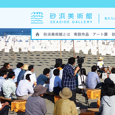
HOME
砂浜美術館とは
砂浜美術館の作
砂浜