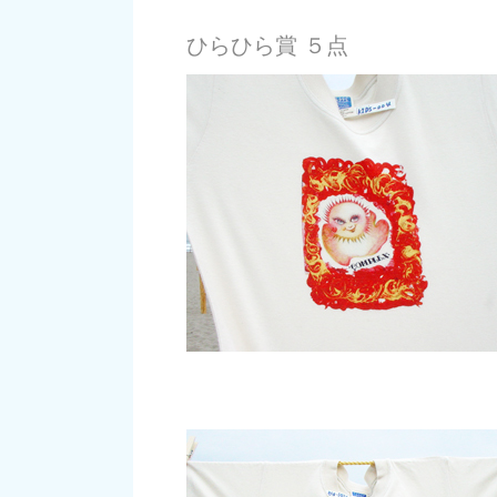
ひらひら賞 ５点